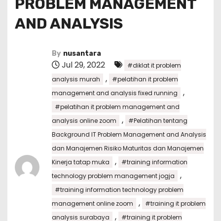
PROBLEM MANAGEMENT
AND ANALYSIS
By
nusantara
Jul 29, 2022
#diklat it problem
,
analysis murah
#pelatihan it problem
,
management and analysis fixed running
#pelatihan it problem management and
,
analysis online zoom
#Pelatihan tentang
Background IT Problem Management and Analysis
dan Manajemen Risiko Maturitas dan Manajemen
,
Kinerja tatap muka
#training information
,
technology problem management jogja
#training information technology problem
,
management online zoom
#training it problem
,
analysis surabaya
#training it problem