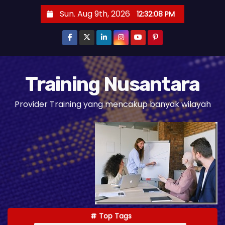
S
Sun. Aug 9th, 2026
12:32:09 PM
k
i
p
t
o
Training Nusantara
c
Provider Training yang mencakup banyak wilayah
o
n
t
e
n
t
Top Tags