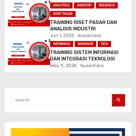
ANALYTICS
INDUSTRI
RESEARCH
o
RISET PASAR
n
TRAINING RISET PASAR DAN
ANALISIS INDUSTRI
Jun 1, 2026
Nusantara
INFORMASI
MANAGER
TECH
TRAINING SISTEM INFORMASI
DAN INTEGRASI TEKNOLOGI
May 11, 2026
Nusantara