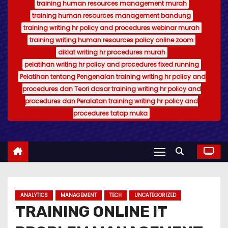
training human resources management murah
training human resources management bandung
training writing hr policy and procedures webinar murah
training writing human resources policy online zoom
diklat writing hr procedures murah
pelatihan writing hr policy and procedures fixed running
Pelatihan tentang Pengenalan training writing hr policy and
procedures dan Teori dasar training writing hr policy and
procedures dan Peralatan training writing hr policy and
procedures tatap muka
ANALYTICS
MANAGEMENT
TECH
UNCATEGORIZED
TRAINING ONLINE IT