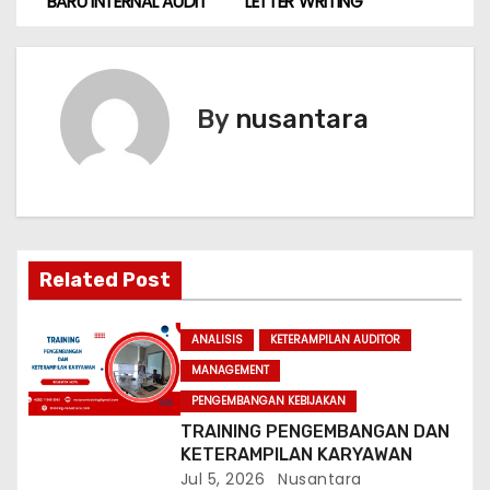
BARU INTERNAL AUDIT
LETTER WRITING
o
s
t
By
nusantara
n
a
v
Related Post
i
g
ANALISIS
KETERAMPILAN AUDITOR
MANAGEMENT
a
PENGEMBANGAN KEBIJAKAN
t
TRAINING PENGEMBANGAN DAN
KETERAMPILAN KARYAWAN
i
Jul 5, 2026
Nusantara